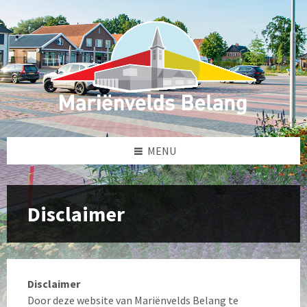
Skip
Skip
Skip
to
to
to
content
left
footer
sidebar
MENU
Disclaimer
Disclaimer
Door deze website van Mariënvelds Belang te