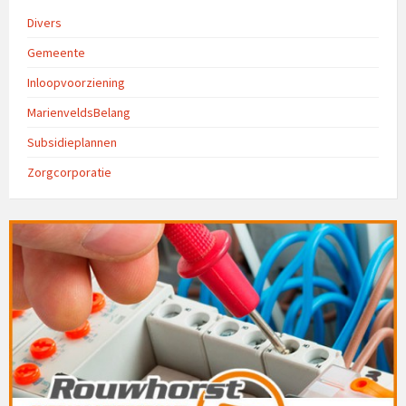
Divers
Gemeente
Inloopvoorziening
MarienveldsBelang
Subsidieplannen
Zorgcorporatie