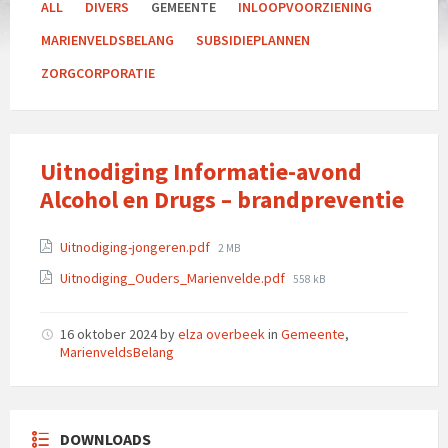
ALL
DIVERS
GEMEENTE
INLOOPVOORZIENING
MARIENVELDSBELANG
SUBSIDIEPLANNEN
ZORGCORPORATIE
Uitnodiging Informatie-avond
Alcohol en Drugs – brandpreventie
Attachments
File
Uitnodiging-jongeren.pdf
2 MB
size:
File
Uitnodiging_Ouders_Marienvelde.pdf
558 kB
size:
16 oktober 2024
by
elza overbeek
in
Gemeente
,
MarienveldsBelang
DOWNLOADS