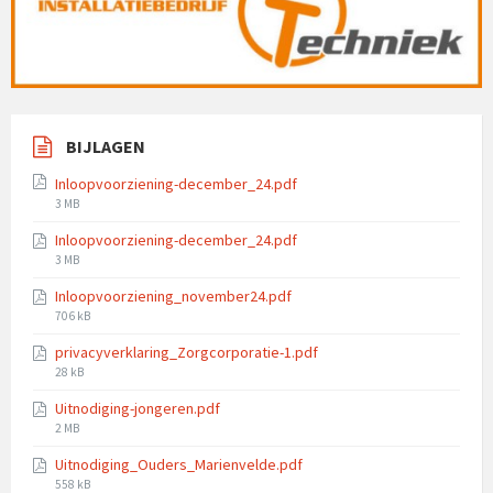
BIJLAGEN
Inloopvoorziening-december_24.pdf
File
3 MB
size:
Inloopvoorziening-december_24.pdf
File
3 MB
size:
Inloopvoorziening_november24.pdf
File
706 kB
size:
privacyverklaring_Zorgcorporatie-1.pdf
File
28 kB
size:
Uitnodiging-jongeren.pdf
File
2 MB
size:
Uitnodiging_Ouders_Marienvelde.pdf
File
558 kB