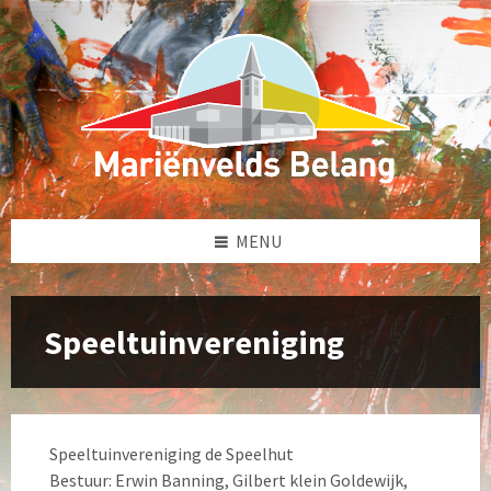
Skip
Skip
Skip
to
to
to
content
left
footer
sidebar
MENU
Speeltuinvereniging
Speeltuinvereniging de Speelhut
Bestuur: Erwin Banning, Gilbert klein Goldewijk,