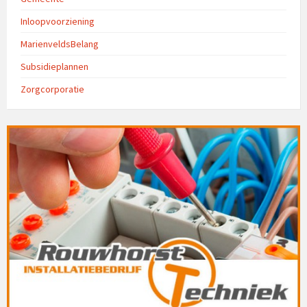
Inloopvoorziening
MarienveldsBelang
Subsidieplannen
Zorgcorporatie