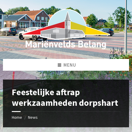
Skip
Skip
Skip
Skip
to
to
to
to
content
left
right
footer
sidebar
sidebar
MENU
Feestelijke aftrap
werkzaamheden dorpshart
Home
News
/