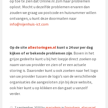
op toe te zien dat Online.nl zsm haar problemen
oplost. Mocht u dezelfde problemen ervaren dan
zouden we graag uw postcode en huisnummer willen
ontvangen, u kunt deze doormailen naar
info@nijenhuis-ict.com
Op de site
allestoringen.nl
kunt u 24 uur per dag
kijken of er bekende problemen zijn
. Boven in het
grijze gedeelte kunt u bij het loepje direct zoeken op
naam van uw provider en zien of er een actuele
storing is. Daaronder kunt u ook zoeken naar het logo
van uw provider tussen de logo’s van de verschillende
organisaties die aangesloten zijn bij deze website,
ook hier kunt u op klikken en dan gaat u vanzelf
verder.
7 september 2020
by
mariadmin
in
Dorpskern
,
glasvezel