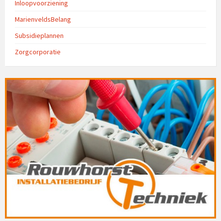
Inloopvoorziening
MarienveldsBelang
Subsidieplannen
Zorgcorporatie