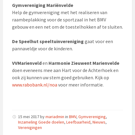
Gymvereniging Mariënvelde
Help de gymvereniging met het realiseren van
raambeplakking voor de sportzaal in het BMV
gebouw en een net om de toestelhokken af te sluiten.
De Speelhut speeltuinvereniging
gaat voor een
pannaveldje voor de kinderen.
VVMarienveld
en
Harmonie Zieuwent Marienvelde
doen eveneens mee aan Hart voor de Achterhoek en
ook zij kunnen uw stem goed gebruiken. Kijk op
www.rabobank.nl/noa
voor meer informatie.
15 mei 2017
by
mariadmin
in
BMV
,
Gymvereniging
,
Inzameling Goede doelen
,
Leefbaarheid
,
Nieuws
,
Verenigingen