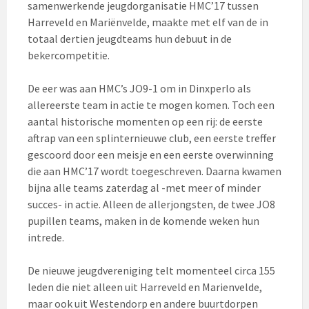
samenwerkende jeugdorganisatie HMC’17 tussen
Harreveld en Mariënvelde, maakte met elf van de in
totaal dertien jeugdteams hun debuut in de
bekercompetitie.
De eer was aan HMC’s JO9-1 om in Dinxperlo als
allereerste team in actie te mogen komen. Toch een
aantal historische momenten op een rij: de eerste
aftrap van een splinternieuwe club, een eerste treffer
gescoord door een meisje en een eerste overwinning
die aan HMC’17 wordt toegeschreven. Daarna kwamen
bijna alle teams zaterdag al -met meer of minder
succes- in actie. Alleen de allerjongsten, de twee JO8
pupillen teams, maken in de komende weken hun
intrede.
De nieuwe jeugdvereniging telt momenteel circa 155
leden die niet alleen uit Harreveld en Marienvelde,
maar ook uit Westendorp en andere buurtdorpen