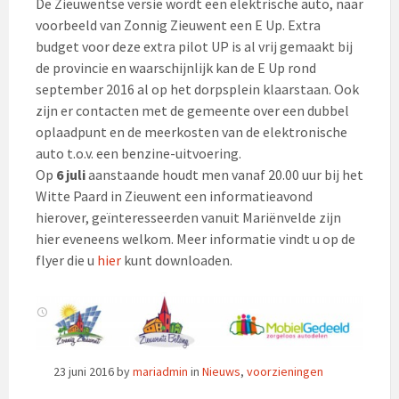
De Zieuwentse versie wordt een elektrische auto, naar
voorbeeld van Zonnig Zieuwent een E Up. Extra
budget voor deze extra pilot UP is al vrij gemaakt bij
de provincie en waarschijnlijk kan de E Up rond
september 2016 al op het dorpsplein klaarstaan. Ook
zijn er contacten met de gemeente over een dubbel
oplaadpunt en de meerkosten van de elektronische
auto t.o.v. een benzine-uitvoering.
Op
6 juli
aanstaande houdt men vanaf 20.00 uur bij het
Witte Paard in Zieuwent een informatieavond
hierover, geïnteresseerden vanuit Mariënvelde zijn
hier eveneens welkom. Meer informatie vindt u op de
flyer die u
hier
kunt downloaden.
23 juni 2016
by
mariadmin
in
Nieuws
,
voorzieningen