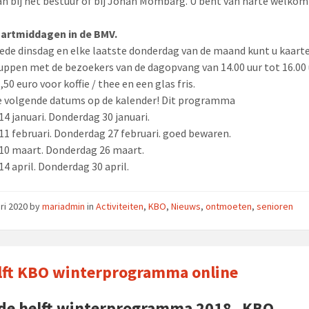
an bij het bestuur of bij Johan Mombarg. U bent van harte welkom
aartmiddagen in de BMV.
ede dinsdag en elke laatste donderdag van de maand kunt u kaart
pen met de bezoekers van de dagopvang van 14.00 uur tot 16.00 
50 euro voor koffie / thee en een glas fris.
de volgende datums op de kalender! Dit programma
14 januari. Donderdag 30 januari.
11 februari. Donderdag 27 februari. goed bewaren.
10 maart. Donderdag 26 maart.
14 april. Donderdag 30 april.
ari 2020
by
mariadmin
in
Activiteiten
,
KBO
,
Nieuws
,
ontmoeten
,
senioren
lft KBO winterprogramma online
de helft winterprogramma 2018 KBO