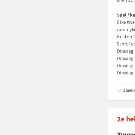
Meld u a
Spel / k
Elke twe
rummykup
Kosten 1,
Schrijf 
Dinsdag 
Dinsdag 
Dinsdag 
Dinsdag 
2 janu
2e he
Twee