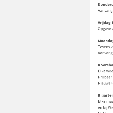
Donderd
Aanvang 
Vrijdag 
Opgave v
Maandag
Tevens v
Aanvang 
Koersba
Elke woe
Probeer 
Nieuwe l
Biljarte
Elke maa
en bij W