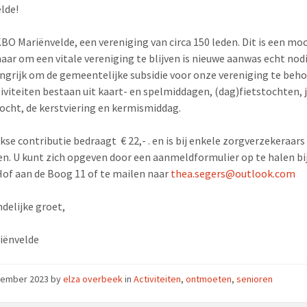
lde!
 KBO Mariënvelde, een vereniging van circa 150 leden. Dit is een mo
aar om een vitale vereniging te blijven is nieuwe aanwas echt nodig
ngrijk om de gemeentelijke subsidie voor onze vereniging te beh
iviteiten bestaan uit kaart- en spelmiddagen, (dag)fietstochten, j
ocht, de kerstviering en kermismiddag.
jkse contributie bedraagt € 22,- . en is bij enkele zorgverzekeraars
en. U kunt zich opgeven door een aanmeldformulier op te halen bi
Hof aan de Boog 11 of te mailen naar
thea.segers@outlook.com
ndelijke groet,
iënvelde
cember 2023
by
elza overbeek
in
Activiteiten
,
ontmoeten
,
senioren