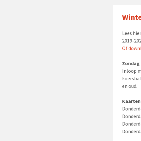
Wint
Lees hie
2019-202
Of downl
Zondag 5
Inloop m
koersbal
en oud.
Kaarten
Donderda
Donderda
Donderda
Donderda