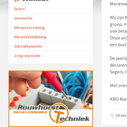
Mariënve
Divers
Wij zijn
Gemeente
groep, m
Inloopvoorziening
ook bela
MarienveldsBelang
Onze act
een bust
Subsidieplannen
Zorgcorporatie
De jaarli
declarer
Segers, 
Met vrie
KBO Mar
29 de