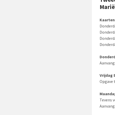
Marië
Kaarten
Donderda
Donderda
Donderda
Donderda
Donderd
Aanvang 
Vrijdag 
Opgave t
Maandag
Tevens v
Aanvang 