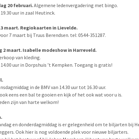
ag 20 februari.
Algemene ledenvergadering met bingo.
19.30 uur in zaal Heutinck.
13 maart. Regiokaarten in Lievelde.
oor 7 maart bij Truus Berendsen. tel: 0544-351287.
 2 maart. Isabelle modeshow in Harreveld.
erkoop van kleding.
14.00 uur in Dorpshuis ’t Kempken. Toegang is gratis!
l.
nsdagmiddag in de BMV van 14.30 uur tot 16.30 uur.
ook eens een bal te gooien en kijk of het ook wat voor u is.
eden zijn van harte welkom!
n.
ndag en donderdagmiddag is er gelegenheid om te biljarten bij H
ieggers. Ook hier is nog voldoende plek voor nieuwe biljarters.