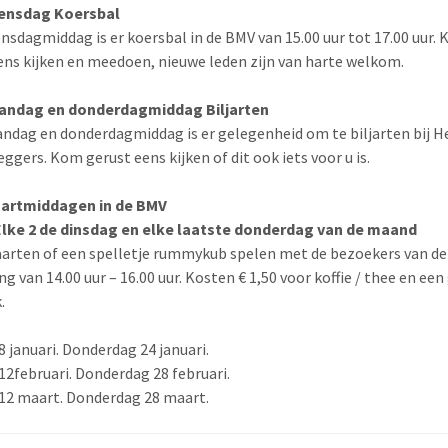
ensdag Koersbal
nsdagmiddag is er koersbal in de BMV van 15.00 uur tot 17.00 uur.
ens kijken en meedoen, nieuwe leden zijn van harte welkom.
andag en donderdagmiddag Biljarten
ndag en donderdagmiddag is er gelegenheid om te biljarten bij H
eggers. Kom gerust eens kijken of dit ook iets voor u is.
kaartmiddagen in de BMV
 Elke 2 de dinsdag en elke laatste donderdag van de maand
aarten of een spelletje rummykub spelen met de bezoekers van de
g van 14.00 uur – 16.00 uur. Kosten € 1,50 voor koffie / thee en een
.
8 januari. Donderdag 24 januari.
12februari. Donderdag 28 februari.
12 maart. Donderdag 28 maart.