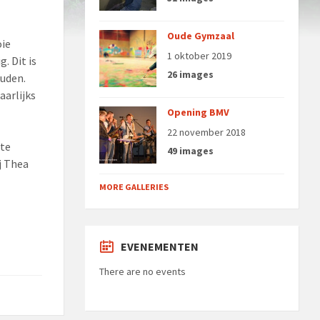
Oude Gymzaal
oie
1 oktober 2019
. Dit is
26 images
ouden.
aarlijks
Opening BMV
22 november 2018
 te
49 images
j Thea
MORE GALLERIES
EVENEMENTEN
There are no events