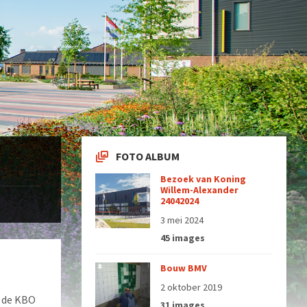
FOTO ALBUM
Bezoek van Koning
Willem-Alexander
24042024
3 mei 2024
45 images
Bouw BMV
2 oktober 2019
j de KBO
31 images