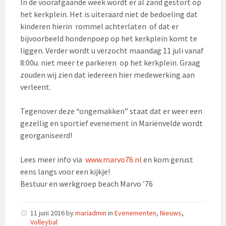
In de voorafgaande week wordt er al zand gestort op
het kerkplein. Het is uiteraard niet de bedoeling dat
kinderen hierin rommel achterlaten of dat er
bijvoorbeeld hondenpoep op het kerkplein komt te
liggen. Verder wordt u verzocht maandag 11 juli vanaf
8:00u. niet meer te parkeren op het kerkplein. Graag
zouden wij zien dat iedereen hier medewerking aan
verleent.
Tegenover deze “ongemakken” staat dat er weer een
gezellig en sportief evenement in Mariënvelde wordt
georganiseerd!
Lees meer info via
www.marvo76.nl
en kom gerust
eens langs voor een kijkje!
Bestuur en werkgroep beach Marvo ’76
11 juni 2016
by
mariadmin
in
Evenementen
,
Nieuws
,
Volleybal