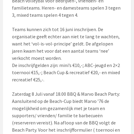
Beach volleybal voor bedrijven-, vrienden- en
familieteams. Heren- en damesteams spelen 3 tegen
3, mixed teams spelen 4 tegen 4.
Teams kunnen zich tot 16 juni inschrijven. De
organisatie geeft echter aan niet te lang te wachten,
want het ‘vol-is-vol-principe’ geldt. De afgelopen
jaren kwam het voor dat een aantal teams ‘nee’
verkocht moest worden.
De inschrijfgelden zijn: mini’s €10,-; ABC-jeugd en 2×2
toernooi €15,-; Beach Cup & recreatief €20,- en mixed
recreatief €25,-.
Zaterdag 8 Juli vanaf 18.00 BBQ & Marvo Beach Party:
Aansluitend op de Beach-Cup biedt Marvo ’76 de
mogelijkheid om gezamenlijk met je team en
supporters/ vrienden/ familie te barbecueën
(reserveren vereist). Na afloop van de BBQ volgt de
Beach Party. Voor het inschrijfformulier ( toernooi en