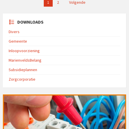
Berichten
1
2
Volgende
paginering
DOWNLOADS
Divers
Gemeente
Inloopvoorziening
MarienveldsBelang
Subsidieplannen
Zorgcorporatie