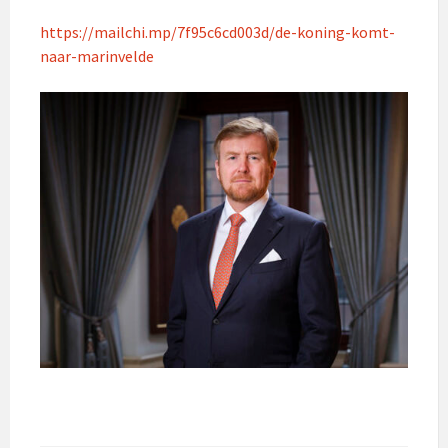
https://mailchi.mp/7f95c6cd003d/de-koning-komt-
naar-marinvelde