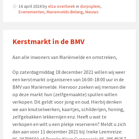
16 april 2024
by
elza overbeek
in
dorpsplein
,
Evenementen
,
Marienvelds-Belang
,
Nieuws
Kerstmarkt in de BMV
Aan alle inwoners van Mariënvelde en omstreken,
Op zaterdagmiddag 18 december 2021 willen wij weer
een kerstmarkt organiseren van 16:00-18:00 uur in de
BMV van Mariënvelde. Hiervoor zoeken wij mensen die
op deze markt hun (zelfgemaakte) spullen willen
verkopen. Dit geldt voor jong en oud. Hierbij denken
we aan knutselwerken, kaartjes, schilderijen, honing,
zelfgebakken lekkernijen enz. Heeft u wat te
verkopen en wilt u een plekje reserveren? Meldt u zich
dan aan voor 11 december 2021 bij: Ineke Leemreize:
06-30798691 of Renske Klein Gunnewiek: 06-28548357