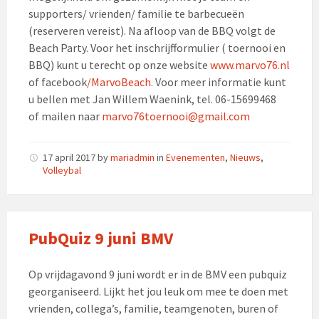
supporters/ vrienden/ familie te barbecueën
(reserveren vereist). Na afloop van de BBQ volgt de
Beach Party. Voor het inschrijfformulier ( toernooi en
BBQ) kunt u terecht op onze website
www.marvo76.nl
of facebook
/MarvoBeach
. Voor meer informatie kunt
u bellen met Jan Willem Waenink, tel. 06-15699468
of mailen naar
marvo76toernooi@gmail.com
17 april 2017
by
mariadmin
in
Evenementen
,
Nieuws
,
Volleybal
PubQuiz 9 juni BMV
Op vrijdagavond 9 juni wordt er in de BMV een pubquiz
georganiseerd. Lijkt het jou leuk om mee te doen met
vrienden, collega’s, familie, teamgenoten, buren of