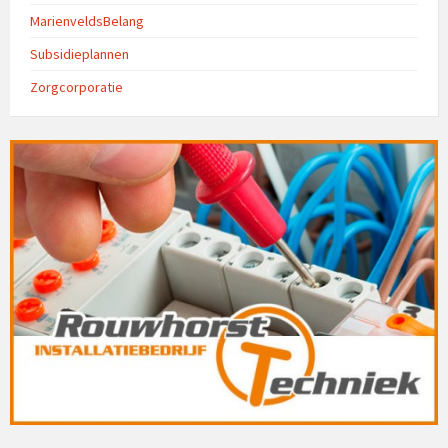
MarienveldsBelang
Subsidieplannen
Zorgcorporatie