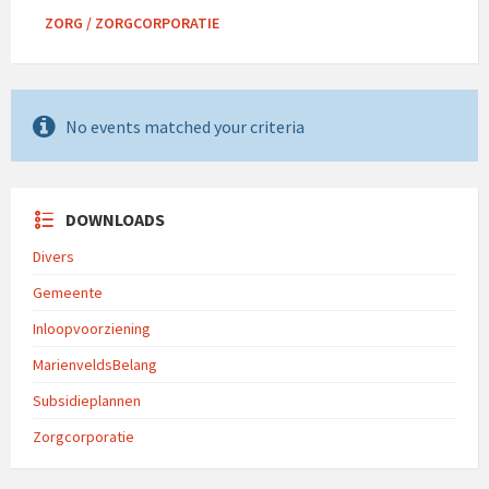
ZORG / ZORGCORPORATIE
No events matched your criteria
DOWNLOADS
Divers
Gemeente
Inloopvoorziening
MarienveldsBelang
Subsidieplannen
Zorgcorporatie