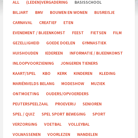
ALL
(LEDEN)VERGADERING
BASISSCHOOL
BILJART
BMV
BOUWEN EN WONEN
BUSREISJE
CARNAVAL
CREATIEF
ETEN
EVENEMENT / BIJEENKOMST
FEEST
FIETSEN
FILM
GEZELLIGHEID
GOEDE DOELEN
GYMNASTIEK
HUISHOUDEN
IEDEREEN
INFORMATIE / BIJEENKOMST
INLOOPVOORZIENING
JONGEREN TIENERS
KAART/SPEL
KBO
KERK
KINDEREN
KLEDING
MARIËNVELDS BELANG
MODESHOW
MUZIEK
ONTMOETING
OUDERS/OPVOERDERS
PEUTERSPEELZAAL
PROEVERIJ
SENIOREN
SPEL / QUIZ
SPEL SPORT BEWEGING
SPORT
VERZORGING
VOETBAL
VOLLEYBAL
VOLWASSENEN
VOORLEZEN
WANDELEN