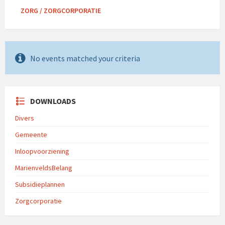
ZORG / ZORGCORPORATIE
No events matched your criteria
DOWNLOADS
Divers
Gemeente
Inloopvoorziening
MarienveldsBelang
Subsidieplannen
Zorgcorporatie