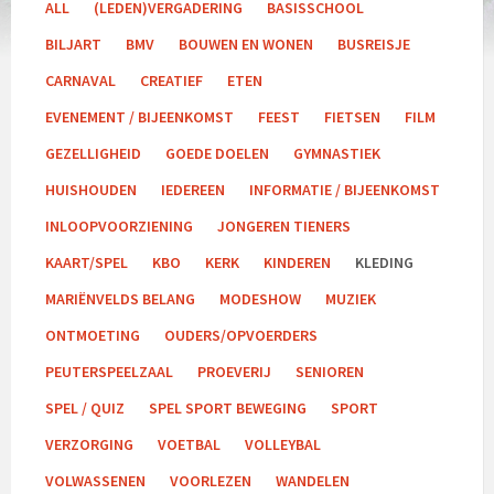
ALL
(LEDEN)VERGADERING
BASISSCHOOL
BILJART
BMV
BOUWEN EN WONEN
BUSREISJE
CARNAVAL
CREATIEF
ETEN
EVENEMENT / BIJEENKOMST
FEEST
FIETSEN
FILM
GEZELLIGHEID
GOEDE DOELEN
GYMNASTIEK
HUISHOUDEN
IEDEREEN
INFORMATIE / BIJEENKOMST
INLOOPVOORZIENING
JONGEREN TIENERS
KAART/SPEL
KBO
KERK
KINDEREN
KLEDING
MARIËNVELDS BELANG
MODESHOW
MUZIEK
ONTMOETING
OUDERS/OPVOERDERS
PEUTERSPEELZAAL
PROEVERIJ
SENIOREN
SPEL / QUIZ
SPEL SPORT BEWEGING
SPORT
VERZORGING
VOETBAL
VOLLEYBAL
VOLWASSENEN
VOORLEZEN
WANDELEN