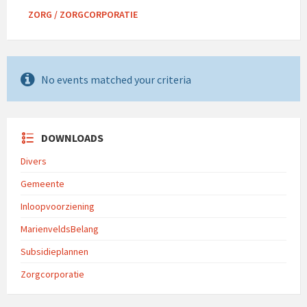
ZORG / ZORGCORPORATIE
No events matched your criteria
DOWNLOADS
Divers
Gemeente
Inloopvoorziening
MarienveldsBelang
Subsidieplannen
Zorgcorporatie