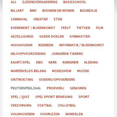
ALL
(LEDEN)VERGADERING
BASISSCHOOL
BILJART
BMV
BOUWEN EN WONEN
BUSREISJE
CARNAVAL
CREATIEF
ETEN
EVENEMENT / BIJEENKOMST
FEEST
FIETSEN
FILM
GEZELLIGHEID
GOEDE DOELEN
GYMNASTIEK
HUISHOUDEN
IEDEREEN
INFORMATIE / BIJEENKOMST
INLOOPVOORZIENING
JONGEREN TIENERS
KAART/SPEL
KBO
KERK
KINDEREN
KLEDING
MARIËNVELDS BELANG
MODESHOW
MUZIEK
ONTMOETING
OUDERS/OPVOERDERS
PEUTERSPEELZAAL
PROEVERIJ
SENIOREN
SPEL / QUIZ
SPEL SPORT BEWEGING
SPORT
VERZORGING
VOETBAL
VOLLEYBAL
VOLWASSENEN
VOORLEZEN
WANDELEN