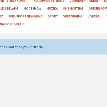
IE / BIJEENKOMST
INLOOPVOORZIENING
JONGEREN TIENERS
K
ELDS BELANG
MODESHOW
MUZIEK
ONTMOETING
OUDERS/OP
UIZ
SPEL SPORT BEWEGING
SPORT
VERZORGING
VOETBAL
ZORGCORPORATIE
ents matched your criteria