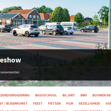
eshow
Evenementen
LEDEN)VERGADERING
BASISSCHOOL
BILJART
BMV
BOUWEN EN
NT / BIJEENKOMST
FEEST
FIETSEN
FILM
GEZELLIGHEID
GO