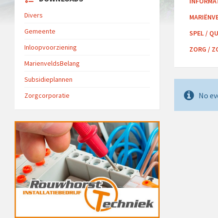
INFORMAT
Divers
MARIËNV
Gemeente
SPEL / Q
Inloopvoorziening
ZORG / 
MarienveldsBelang
Subsidieplannen
No ev
Zorgcorporatie