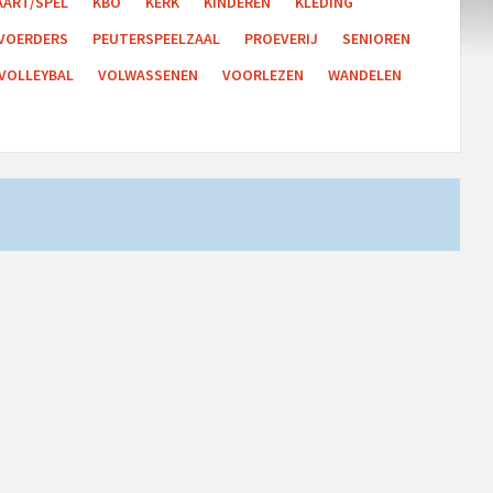
AART/SPEL
KBO
KERK
KINDEREN
KLEDING
VOERDERS
PEUTERSPEELZAAL
PROEVERIJ
SENIOREN
VOLLEYBAL
VOLWASSENEN
VOORLEZEN
WANDELEN