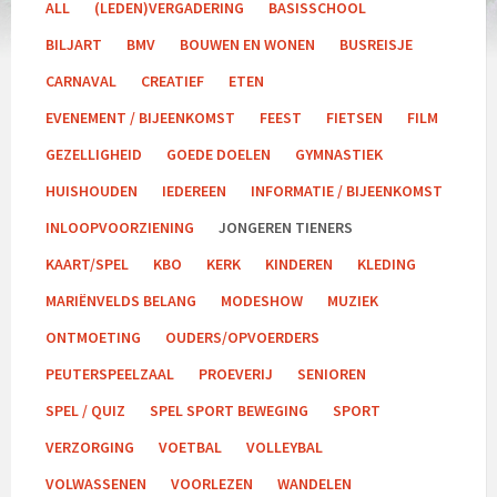
ALL
(LEDEN)VERGADERING
BASISSCHOOL
BILJART
BMV
BOUWEN EN WONEN
BUSREISJE
CARNAVAL
CREATIEF
ETEN
EVENEMENT / BIJEENKOMST
FEEST
FIETSEN
FILM
GEZELLIGHEID
GOEDE DOELEN
GYMNASTIEK
HUISHOUDEN
IEDEREEN
INFORMATIE / BIJEENKOMST
INLOOPVOORZIENING
JONGEREN TIENERS
KAART/SPEL
KBO
KERK
KINDEREN
KLEDING
MARIËNVELDS BELANG
MODESHOW
MUZIEK
ONTMOETING
OUDERS/OPVOERDERS
PEUTERSPEELZAAL
PROEVERIJ
SENIOREN
SPEL / QUIZ
SPEL SPORT BEWEGING
SPORT
VERZORGING
VOETBAL
VOLLEYBAL
VOLWASSENEN
VOORLEZEN
WANDELEN