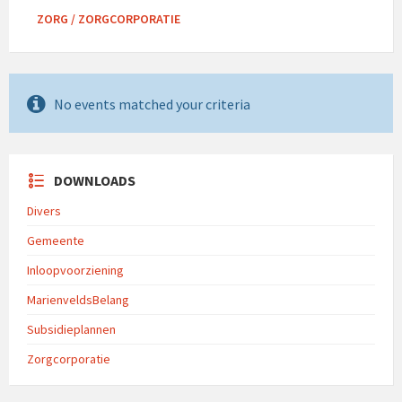
ZORG / ZORGCORPORATIE
No events matched your criteria
DOWNLOADS
Divers
Gemeente
Inloopvoorziening
MarienveldsBelang
Subsidieplannen
Zorgcorporatie