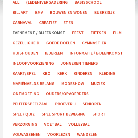
ALL
(LEDEN)VERGADERING
BASISSCHOOL
BILJART
BMV
BOUWEN EN WONEN
BUSREISJE
CARNAVAL
CREATIEF
ETEN
EVENEMENT / BIJEENKOMST
FEEST
FIETSEN
FILM
GEZELLIGHEID
GOEDE DOELEN
GYMNASTIEK
HUISHOUDEN
IEDEREEN
INFORMATIE / BIJEENKOMST
INLOOPVOORZIENING
JONGEREN TIENERS
KAART/SPEL
KBO
KERK
KINDEREN
KLEDING
MARIËNVELDS BELANG
MODESHOW
MUZIEK
ONTMOETING
OUDERS/OPVOERDERS
PEUTERSPEELZAAL
PROEVERIJ
SENIOREN
SPEL / QUIZ
SPEL SPORT BEWEGING
SPORT
VERZORGING
VOETBAL
VOLLEYBAL
VOLWASSENEN
VOORLEZEN
WANDELEN