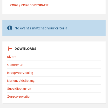
ZORG / ZORGCORPORATIE
No events matched your criteria
DOWNLOADS
Divers
Gemeente
Inloopvoorziening
MarienveldsBelang
Subsidieplannen
Zorgcorporatie