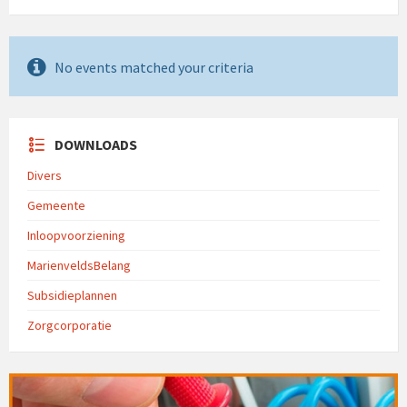
No events matched your criteria
DOWNLOADS
Divers
Gemeente
Inloopvoorziening
MarienveldsBelang
Subsidieplannen
Zorgcorporatie