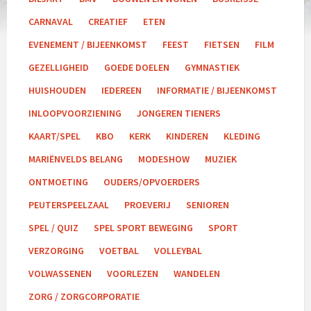
CARNAVAL
CREATIEF
ETEN
EVENEMENT / BIJEENKOMST
FEEST
FIETSEN
FILM
GEZELLIGHEID
GOEDE DOELEN
GYMNASTIEK
HUISHOUDEN
IEDEREEN
INFORMATIE / BIJEENKOMST
INLOOPVOORZIENING
JONGEREN TIENERS
KAART/SPEL
KBO
KERK
KINDEREN
KLEDING
MARIËNVELDS BELANG
MODESHOW
MUZIEK
ONTMOETING
OUDERS/OPVOERDERS
PEUTERSPEELZAAL
PROEVERIJ
SENIOREN
SPEL / QUIZ
SPEL SPORT BEWEGING
SPORT
VERZORGING
VOETBAL
VOLLEYBAL
VOLWASSENEN
VOORLEZEN
WANDELEN
ZORG / ZORGCORPORATIE