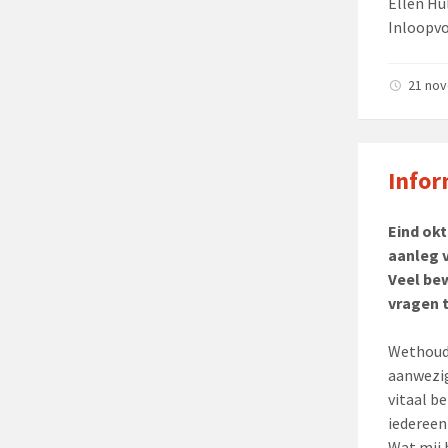
Ellen Hu
Inloopv
21 no
Infor
Eind ok
aanleg 
Veel be
vragen t
Wethoude
aanwezig
vitaal b
iedereen 
Wat mij 