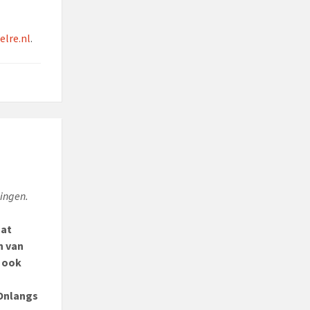
lre.nl
.
d
singen.
Dat
n van
t ook
 Onlangs