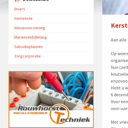
Divers
Gemeente
Kers
Inloopvoorziening
MarienveldsBelang
Aan alle
Subsidieplannen
Op woens
Zorgcorporatie
organise
hun (zel
knutselw
enzovoo
Hebt u w
6 decemb
Voor een
voor uzel
Met vrie