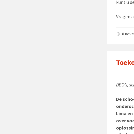
kunt u d
Vragen a
8 nov
Toeko
DBO’s, s
De schoo
ondersc
Lima en
over vo
oplossin