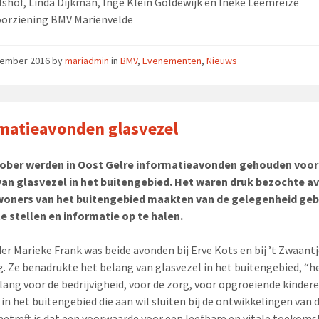
lshof, Linda Dijkman, Inge Klein Goldewijk en Ineke Leemreize
oorziening BMV Mariënvelde
vember 2016
by
mariadmin
in
BMV
,
Evenementen
,
Nieuws
matieavonden glasvezel
tober werden in Oost Gelre informatieavonden gehouden voor
van glasvezel in het buitengebied. Het waren druk bezochte a
woners van het buitengebied maakten van de gelegenheid ge
e stellen en informatie op te halen.
r Marieke Frank was beide avonden bij Erve Kots en bij ’t Zwaant
. Ze benadrukte het belang van glasvezel in het buitengebied, “he
elang voor de bedrijvigheid, voor de zorg, voor opgroeiende kinder
in het buitengebied die aan wil sluiten bij de ontwikkelingen van d
betreft is dat een voorwaarde voor een leefbare en vitale toekoms