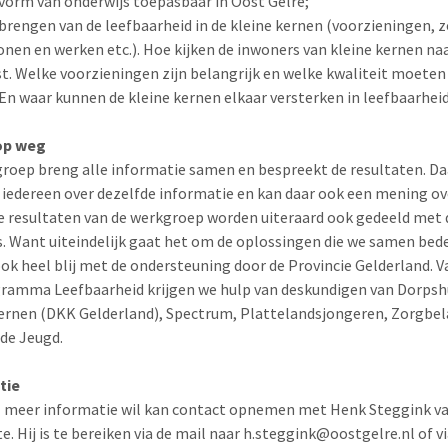
e vorm van onderwijs toepasbaar in Oost Gelre;
 brengen van de leefbaarheid in de kleine kernen (voorzieningen, z
onen en werken etc.). Hoe kijken de inwoners van kleine kernen na
. Welke voorzieningen zijn belangrijk en welke kwaliteit moeten
En waar kunnen de kleine kernen elkaar versterken in leefbaarheid
op weg
roep breng alle informatie samen en bespreekt de resultaten. D
 iedereen over dezelfde informatie en kan daar ook een mening ov
e resultaten van de werkgroep worden uiteraard ook gedeeld met 
. Want uiteindelijk gaat het om de oplossingen die we samen bed
ook heel blij met de ondersteuning door de Provincie Gelderland. V
ramma Leefbaarheid krijgen we hulp van deskundigen van Dorpsh
ernen (DKK Gelderland), Spectrum, Plattelandsjongeren, Zorgbe
 de Jeugd.
tie
l meer informatie wil kan contact opnemen met Henk Steggink v
. Hij is te bereiken via de mail naar h.steggink@oostgelre.nl of v