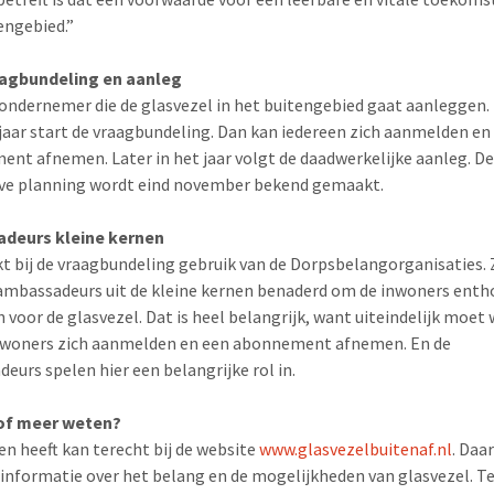
engebied.”
aagbundeling en aanleg
e ondernemer die de glasvezel in het buitengebied gaat aanleggen.
jaar start de vraagbundeling. Dan kan iedereen zich aanmelden en
nt afnemen. Later in het jaar volgt de daadwerkelijke aanleg. D
eve planning wordt eind november bekend gemaakt.
deurs kleine kernen
t bij de vraagbundeling gebruik van de Dorpsbelangorganisaties. Z
mbassadeurs uit de kleine kernen benaderd om de inwoners enth
 voor de glasvezel. Dat is heel belangrijk, want uiteindelijk moet
inwoners zich aanmelden en een abonnement afnemen. En de
eurs spelen hier een belangrijke rol in.
of meer weten?
en heeft kan terecht bij de website
www.glasvezelbuitenaf.nl
. Daa
 informatie over het belang en de mogelijkheden van glasvezel. T