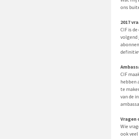
ons buit
2017 vr
CIF is d
volgend 
abonneme
definiti
Ambassa
CIF maak
hebben a
te maken
van de 
ambassad
Vragen 
Wie vrag
ook veel