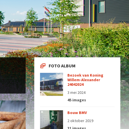
FOTO ALBUM
Bezoek van Koning
Willem-Alexander
24042024
3 mei 2024
45 images
Bouw BMV
2 oktober 2019
31 images