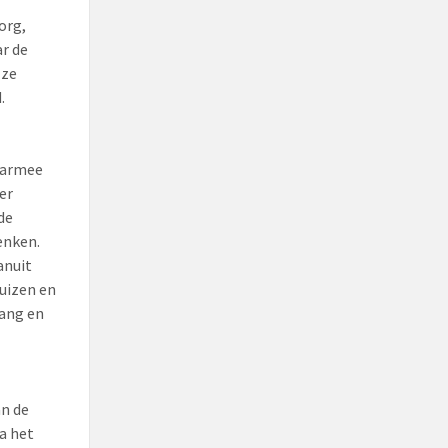
org,
ar de
 ze
.
aarmee
er
de
enken.
anuit
uizen en
lang en
an de
ia het