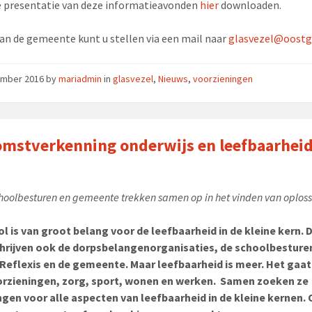
e presentatie van deze informatieavonden
hier
downloaden.
an de gemeente kunt u stellen via een mail naar
glasvezel@oostge
ember 2016
by
mariadmin
in
glasvezel
,
Nieuws
,
voorzieningen
mstverkenning onderwijs en leefbaarhei
choolbesturen en gemeente trekken samen op in het vinden van oplos
l is van groot belang voor de leefbaarheid in de kleine kern. 
hrijven ook de dorpsbelangenorganisaties, de schoolbesture
 Reflexis en de gemeente. Maar leefbaarheid is meer. Het gaa
orzieningen, zorg, sport, wonen en werken. Samen zoeken ze
gen voor alle aspecten van leefbaarheid in de kleine kernen.