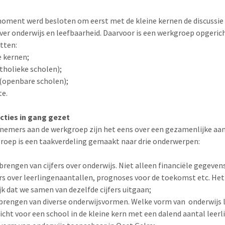
oment werd besloten om eerst met de kleine kernen de discussie
ver onderwijs en leefbaarheid. Daarvoor is een werkgroep opgerich
itten:
e kernen;
tholieke scholen);
 (openbare scholen);
e.
cties in gang gezet
lnemers aan de werkgroep zijn het eens over een gezamenlijke aan
roep is een taakverdeling gemaakt naar drie onderwerpen:
 brengen van cijfers over onderwijs. Niet alleen financiële gegeven
ers over leerlingenaantallen, prognoses voor de toekomst etc. Het 
jk dat we samen van dezelfde cijfers uitgaan;
 brengen van diverse onderwijsvormen. Welke vorm van onderwijs 
licht voor een school in de kleine kern met een dalend aantal leerl