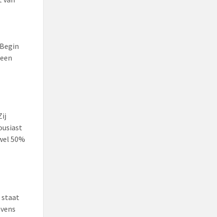
 Begin
 een
e
ij
ousiast
 wel 50%
r staat
evens