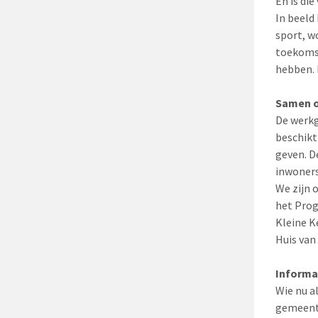
En is di
In beeld
sport, w
toekomst
hebben. 
Samen 
De werkg
beschikt
geven. D
inwoners
We zijn 
het Prog
Kleine K
Huis van
Informa
Wie nu a
gemeente