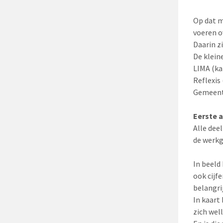
Op dat m
voeren o
Daarin z
De klein
LIMA (ka
Reflexis
Gemeent
Eerste a
Alle dee
de werkg
In beeld
ook cijf
belangri
In kaart
zich wel