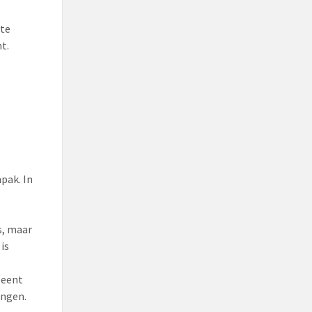
 te
t.
pak. In
s, maar
is
leent
ingen.