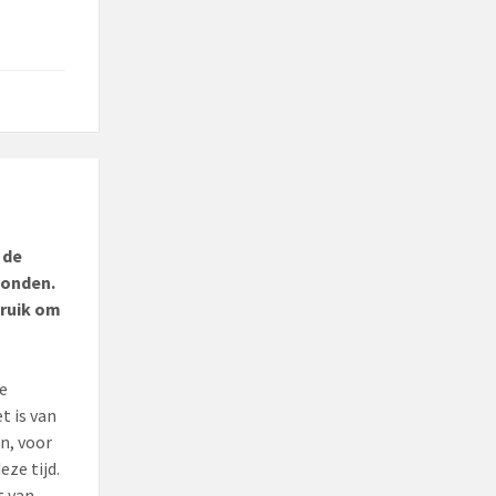
 de
vonden.
bruik om
je
t is van
en, voor
eze tijd.
t van