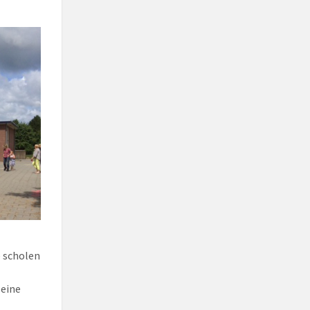
e scholen
leine