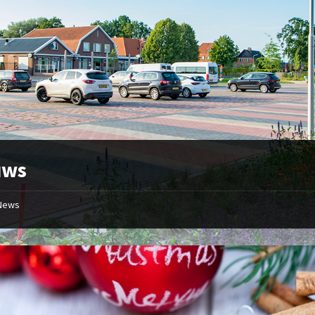
uws
News